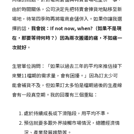
由於時間關係，公司決定先把特賣會揀貨地點移至新
場地，待第四季時再將電商倉儲併入。如果你讓我選
擇的話，
我會說：If not now, when?（如果不是現
在，那要等待何時？）因為兩次搬遷的痛，不如痛一
次就好
。
生管單位詢問：「如果以過去三年的平均來推估接下
來雙11檔期的需求量，會有困擾。」因為訂太少可
能會補貨不及，但如果訂太多怕是檔期過後的生產線
會有一段真空期。我的回覆有三個重點：
處於持續成長或下滑階段，用平均不準。
預估就要多跟外界接觸市場情況，總體經濟情
況、產業發展趨勢等。