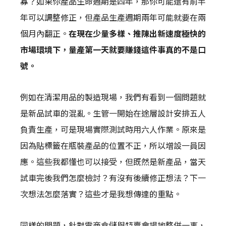
寡？如果你產品生命週期是四年，那你可能還有前半
年可以調整修正，但產品生產週期兩年可能就要在兩
個月內翻正。
在現在少量多樣、推陳出新速度極快的
市場環境下，量產第一天就要賺錢這件事真的不是口
號。
例如在清潔用品的製造現場，我們有看到一個問題就
是新品試車的混亂。生管一開始在途層設計安排五人
負責生產，可是現場實際測試時用六人作業。原來是
因為貼標籤在瓶裝產品的位置不正，所以增設一員因
應。這些我都懂也可以接受，但既然是新產品，當天
試車完後我們怎麼檢討？有沒有後續修正想法？下一
次想法怎麼落實？這些才是我想傳達的重點。
同樣的問題，針對電商倉儲與特賣會場地整併一事，